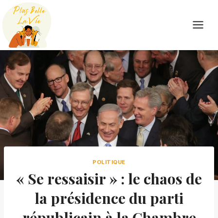
Skip
to
content
POLITIQUE
« Se ressaisir » : le chaos de
la présidence du parti
républicain à la Chambre