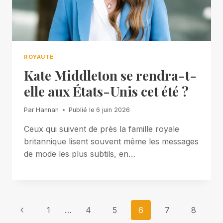
ROYAUTÉ
Kate Middleton se rendra-t-
elle aux États-Unis cet été ?
Par
Hannah
Publié le
6 juin 2026
Ceux qui suivent de près la famille royale
britannique lisent souvent même les messages
de mode les plus subtils, en…
Page
Previous
1
…
4
5
6
7
8