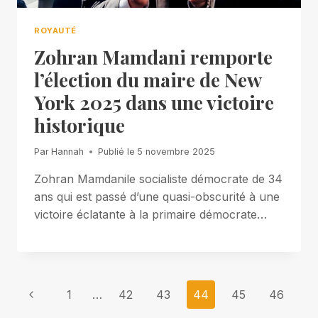
ROYAUTÉ
Zohran Mamdani remporte
l’élection du maire de New
York 2025 dans une victoire
historique
Par
Hannah
Publié le
5 novembre 2025
Zohran Mamdanile socialiste démocrate de 34
ans qui est passé d’une quasi-obscurité à une
victoire éclatante à la primaire démocrate…
Page
Previous
1
…
42
43
44
45
46