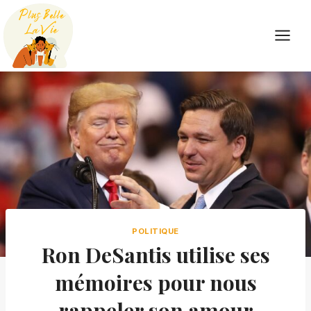
Skip
to
content
POLITIQUE
Ron DeSantis utilise ses
mémoires pour nous
rappeler son amour