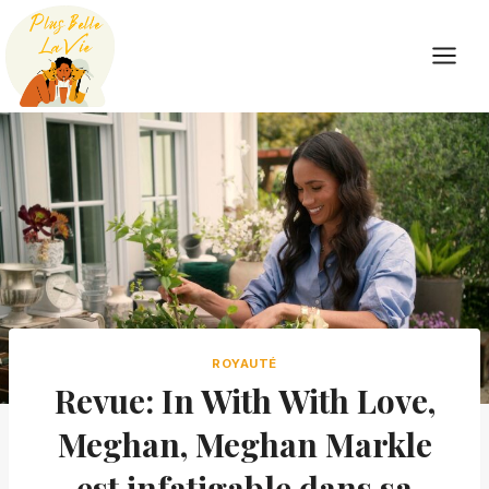
Skip
to
content
ROYAUTÉ
Revue: In With With Love,
Meghan, Meghan Markle
est infatigable dans sa