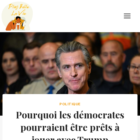
Skip
to
content
POLITIQUE
Pourquoi les démocrates
pourraient être prêts à
jouer avec Trump