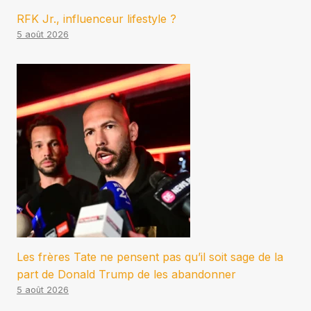
RFK Jr., influenceur lifestyle ?
5 août 2026
Les frères Tate ne pensent pas qu’il soit sage de la
part de Donald Trump de les abandonner
5 août 2026