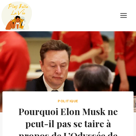
Skip
to
content
POLITIQUE
Pourquoi Elon Musk ne
peut-il pas se taire à
propos de L’Odyssée de