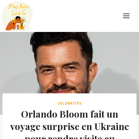
Skip
to
content
CÉLÉBRITÉS
Orlando Bloom fait un
voyage surprise en Ukraine
pour rendre visite au