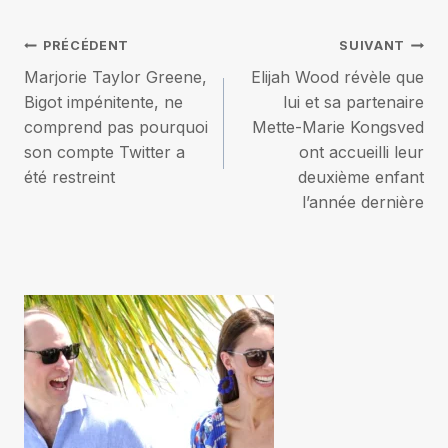
Navigation
PRÉCÉDENT
SUIVANT
Marjorie Taylor Greene,
Elijah Wood révèle que
de
Bigot impénitente, ne
lui et sa partenaire
comprend pas pourquoi
Mette-Marie Kongsved
l’article
son compte Twitter a
ont accueilli leur
été restreint
deuxième enfant
l’année dernière