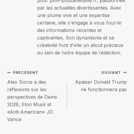
pour pblv-plusbellelavie.fr, passionnée
par les actualités divertissantes. Avec
une plume vive et une expertise
certaine, elle s'engage à vous fournir
des informations récentes et
captivantes. Son dynamisme et sa
créativité font d'elle un atout précieux
au sein de notre équipe de rédaction.
Navigation
PRÉCÉDENT
SUIVANT
Alex Soros a des
Apaiser Donald Trump
de
réflexions sur les
ne fonctionnera pas
perspectives de Dems
l’article
2028, Elon Musk et
«Anti-American» JD
Vance