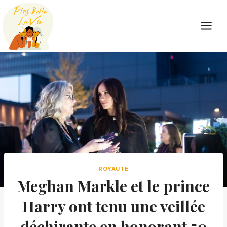
Skip
to
content
ROYAUTÉ
Meghan Markle et le prince
Harry ont tenu une veillée
déchirante en honorant 50