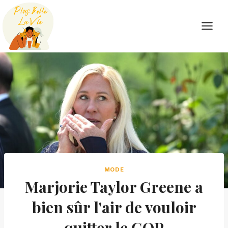
Skip
to
content
MODE
Marjorie Taylor Greene a
bien sûr l'air de vouloir
quitter le GOP