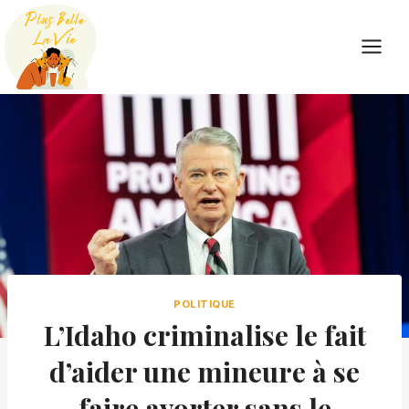
Skip
to
content
POLITIQUE
L’Idaho criminalise le fait
d’aider une mineure à se
faire avorter sans le