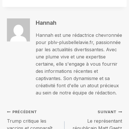
Hannah
Hannah est une rédactrice chevronnée
pour pblv-plusbellelavie.fr, passionnée
par les actualités divertissantes. Avec
une plume vive et une expertise
certaine, elle s'engage à vous fournir
des informations récentes et
captivantes. Son dynamisme et sa
créativité font d'elle un atout précieux
au sein de notre équipe de rédaction.
Navigation
PRÉCÉDENT
SUIVANT
Trump critique les
Le représentant
de
vaccins et comparaît
républicain Matt Gaetz