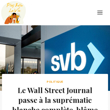
Skip
to
content
POLITIQUE
Le Wall Street Journal
passe à la suprématie
blanche complète, blâme