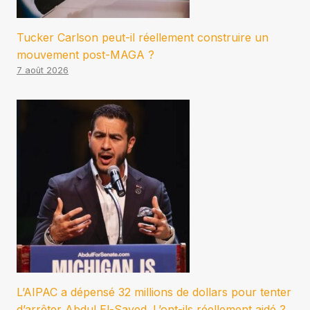
Tucker Carlson peut-il réellement construire un
mouvement post-MAGA ?
7 août 2026
L’AIPAC a dépensé 32 millions de dollars pour tenter
d’arrêter Abdul El-Sayed. L’ont-ils réellement aidé ?