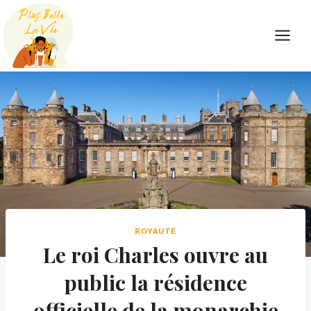
Skip
to
content
ROYAUTÉ
Le roi Charles ouvre au
public la résidence
officielle de la monarchie