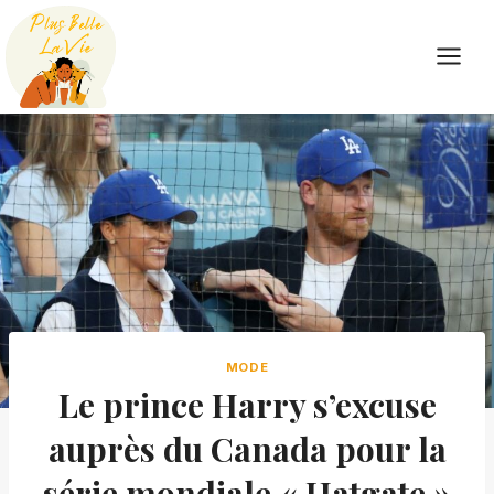
Skip
to
content
MODE
Le prince Harry s’excuse
auprès du Canada pour la
série mondiale « Hatgate »