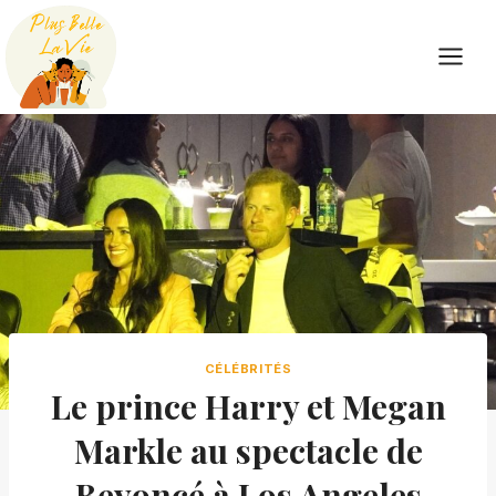
Skip
to
content
CÉLÉBRITÉS
Le prince Harry et Megan
Markle au spectacle de
Beyoncé à Los Angeles