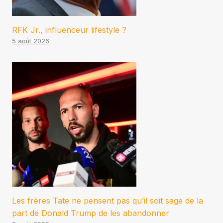
RFK Jr., influenceur lifestyle ?
5 août 2026
Les frères Tate ne pensent pas qu’il soit sage de la
part de Donald Trump de les abandonner