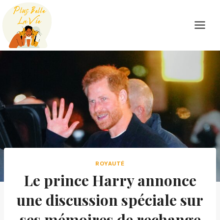
Skip
to
content
ROYAUTÉ
Le prince Harry annonce
une discussion spéciale sur
ses mémoires de rechange