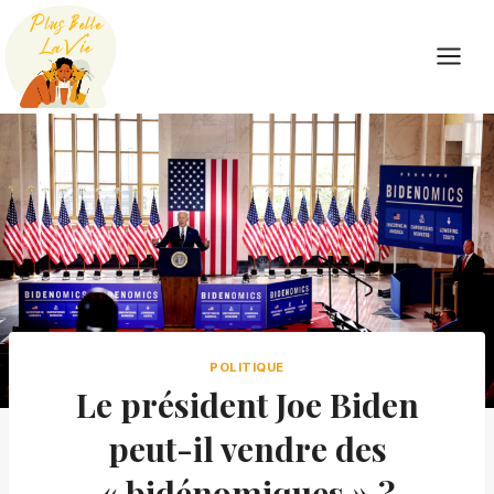
Skip
to
content
POLITIQUE
Le président Joe Biden
peut-il vendre des
« bidénomiques » ?