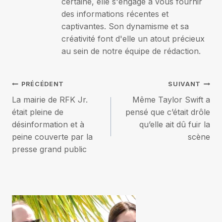
certaine, elle s'engage à vous fournir
des informations récentes et
captivantes. Son dynamisme et sa
créativité font d'elle un atout précieux
au sein de notre équipe de rédaction.
Navigation
PRÉCÉDENT
SUIVANT
La mairie de RFK Jr.
Même Taylor Swift a
de
était pleine de
pensé que c’était drôle
désinformation et à
qu’elle ait dû fuir la
l’article
peine couverte par la
scène
presse grand public