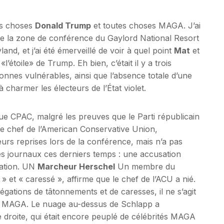
es choses
Donald Trump
et toutes choses MAGA. J’ai
de la zone de conférence du Gaylord National Resort
d, et j’ai été émerveillé de voir à quel point
Mat
et
«l’étoile» de Trump. Eh bien, c’était il y a trois
sonnes vulnérables, ainsi que l’absence totale d’une
à charmer les électeurs de l’État violet.
ue CPAC, malgré les preuves que le Parti républicain
le chef de l’American Conservative Union,
eurs reprises lors de la conférence, mais n’a pas
 des journaux ces derniers temps : une accusation
mation. UN
Marcheur Herschel
Un membre du
» et « caressé », affirme que le chef de l’ACU a nié.
gations de tâtonnements et de caresses, il ne s’agit
ue MAGA. Le nuage au-dessus de Schlapp a
e droite, qui était encore peuplé de célébrités MAGA