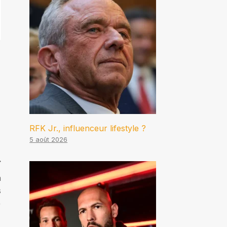
RFK Jr., influenceur lifestyle ?
5 août 2026
n
s
+