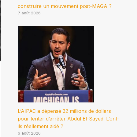
construire un mouvement post-MAGA ?
7 août 2026
L’AIPAC a dépensé 32 millions de dollars
pour tenter d’arrêter Abdul El-Sayed. L’ont-
ils réellement aidé ?
6 août 2026