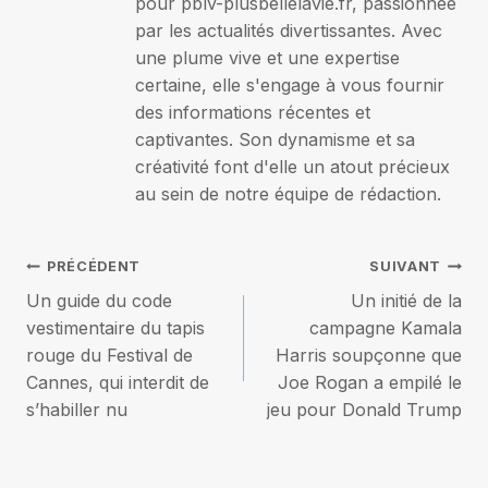
pour pblv-plusbellelavie.fr, passionnée
par les actualités divertissantes. Avec
une plume vive et une expertise
certaine, elle s'engage à vous fournir
des informations récentes et
captivantes. Son dynamisme et sa
créativité font d'elle un atout précieux
au sein de notre équipe de rédaction.
Navigation
PRÉCÉDENT
SUIVANT
Un guide du code
Un initié de la
de
vestimentaire du tapis
campagne Kamala
rouge du Festival de
Harris soupçonne que
l’article
Cannes, qui interdit de
Joe Rogan a empilé le
s’habiller nu
jeu pour Donald Trump