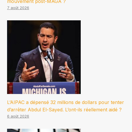
mouvement post-MAGA ?
7 août 2026
L’AIPAC a dépensé 32 millions de dollars pour tenter
d’arrêter Abdul El-Sayed. L’ont-ils réellement aidé ?
6 août 2026