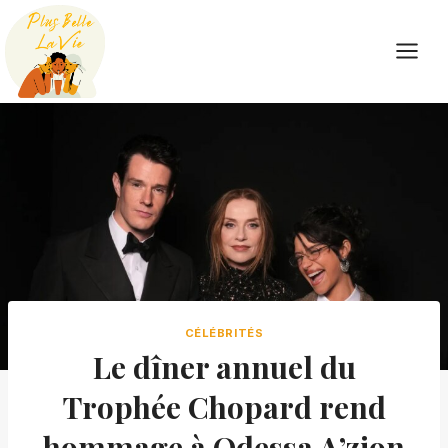
Skip
to
content
CÉLÉBRITÉS
Le dîner annuel du
Trophée Chopard rend
hommage à Odessa A’zion