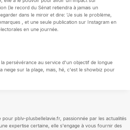
 elle a le pouvoir pour avoir un impact sur
ion (le record du Sénat retiendra à jamais un
egarder dans le miroir et dire: 'Je suis le problème,
emarques , et une seule publication sur Instagram en
électorales en une journée.
à la persévérance au service d'un objectif de longue
a neige sur la plage, mais, hé, c'est le showbiz pour
our pblv-plusbellelavie.fr, passionnée par les actualités
une expertise certaine, elle s'engage à vous fournir des