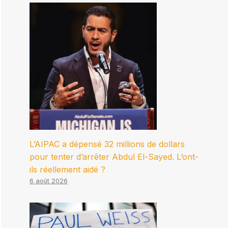
L’AIPAC a dépensé 32 millions de dollars
pour tenter d’arrêter Abdul El-Sayed. L’ont-
ils réellement aidé ?
6 août 2026