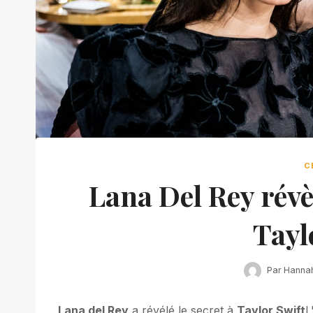
C
Lana Del Rey révèl
Tayl
Par
Hanna
Lana del Rey
a révélé le secret à
Taylor Swift
L