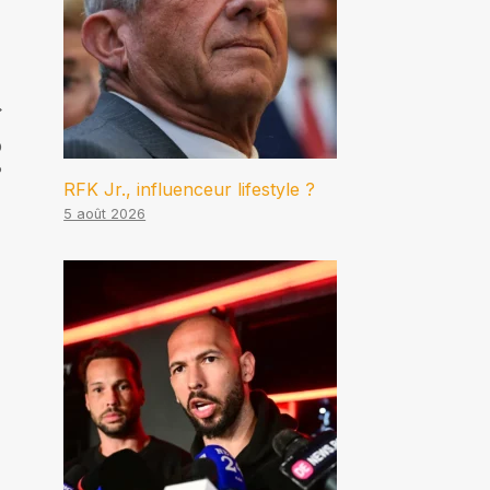
p
?
RFK Jr., influenceur lifestyle ?
5 août 2026