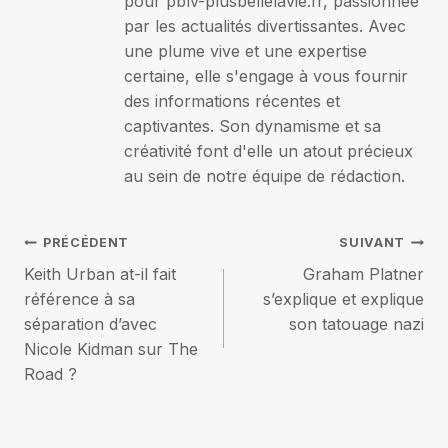
pour pblv-plusbellelavie.fr, passionnée
par les actualités divertissantes. Avec
une plume vive et une expertise
certaine, elle s'engage à vous fournir
des informations récentes et
captivantes. Son dynamisme et sa
créativité font d'elle un atout précieux
au sein de notre équipe de rédaction.
Navigation
PRÉCÉDENT
SUIVANT
Keith Urban at-il fait
Graham Platner
de
référence à sa
s’explique et explique
séparation d’avec
son tatouage nazi
l’article
Nicole Kidman sur The
Road ?