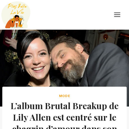
Skip
to
content
MODE
L’album Brutal Breakup de
Lily Allen est centré sur le
chagrin d’amour dans son