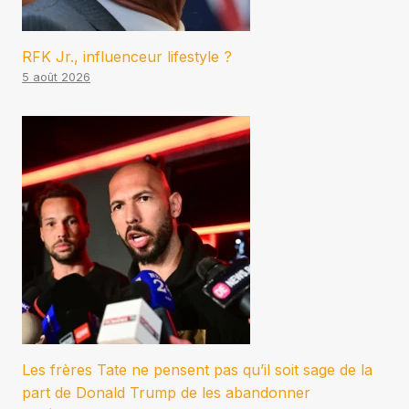
RFK Jr., influenceur lifestyle ?
5 août 2026
Les frères Tate ne pensent pas qu’il soit sage de la
part de Donald Trump de les abandonner