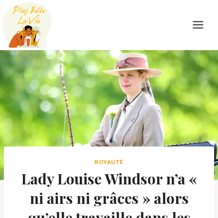
Skip
to
content
ROYAUTÉ
Lady Louise Windsor n’a «
ni airs ni grâces » alors
qu’elle travaille dans les