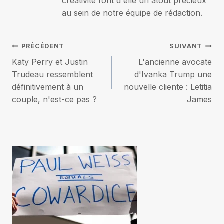
créativité font d'elle un atout précieux
au sein de notre équipe de rédaction.
Navigation
PRÉCÉDENT
SUIVANT
Katy Perry et Justin
L'ancienne avocate
de
Trudeau ressemblent
d'Ivanka Trump une
définitivement à un
nouvelle cliente : Letitia
l’article
couple, n'est-ce pas ?
James