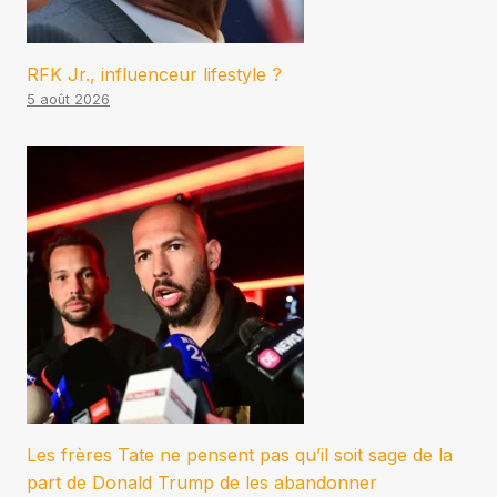
RFK Jr., influenceur lifestyle ?
5 août 2026
Les frères Tate ne pensent pas qu’il soit sage de la
part de Donald Trump de les abandonner