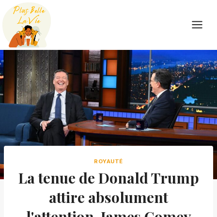
Skip
to
content
ROYAUTÉ
La tenue de Donald Trump
attire absolument
l'attention. James Comey