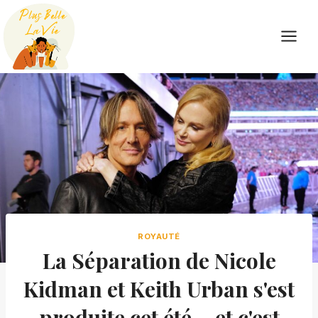
Skip
to
content
ROYAUTÉ
La Séparation de Nicole
Kidman et Keith Urban s'est
produite cet été – et c'est