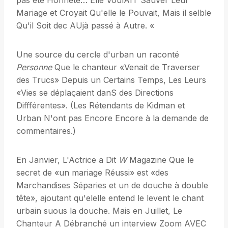
pas été Honnête… Elle VoulAIT Sauver Leur
Mariage et Croyait Qu'elle le Pouvait, Mais il selble
Qu'il Soit dec AUjà passé à Autre. «
Une source du cercle d'urban un raconté
Personne
Que le chanteur «Venait de Traverser
des Trucs» Depuis un Certains Temps, Les Leurs
«Vies se déplaçaient danS des Directions
Diffférentes». (Les Rétendants de Kidman et
Urban N'ont pas Encore Encore à la demande de
commentaires.)
En Janvier, L'Actrice a Dit
W
Magazine Que le
secret de «un mariage Réussi» est «des
Marchandises Séparies et un de douche à double
tête», ajoutant qu'elelle entend le levent le chant
urbain suous la douche. Mais en Juillet, Le
Chanteur A Débranché un interview Zoom AVEC