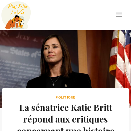
Skip
to
content
POLITIQUE
La sénatrice Katie Britt
répond aux critiques
concernant une histoire