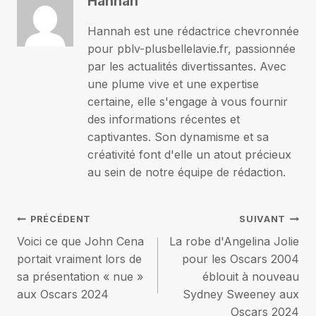
Hannah
Hannah est une rédactrice chevronnée
pour pblv-plusbellelavie.fr, passionnée
par les actualités divertissantes. Avec
une plume vive et une expertise
certaine, elle s'engage à vous fournir
des informations récentes et
captivantes. Son dynamisme et sa
créativité font d'elle un atout précieux
au sein de notre équipe de rédaction.
Navigation
PRÉCÉDENT
SUIVANT
Voici ce que John Cena
La robe d'Angelina Jolie
de
portait vraiment lors de
pour les Oscars 2004
sa présentation « nue »
éblouit à nouveau
l’article
aux Oscars 2024
Sydney Sweeney aux
Oscars 2024