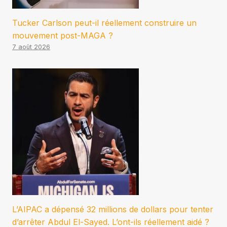
Tucker Carlson peut-il réellement construire un
mouvement post-MAGA ?
7 août 2026
L’AIPAC a dépensé 32 millions de dollars pour tenter
d’arrêter Abdul El-Sayed. L’ont-ils réellement aidé ?