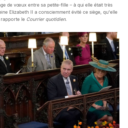
ge de vœux entre sa petite-fille – à qui elle était très
eine Elizabeth II a consciemment évité ce siège, qu'elle
 rapporte le
Courrier quotidien
.