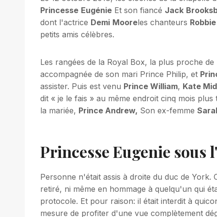
Princesse
Eugénie
Et son fiancé
Jack
Brooks
dont l'actrice
Demi
Moore
les chanteurs
Robbie
petits amis célèbres.
Les rangées de la Royal Box, la plus proche de l'
accompagnée de son mari Prince Philip, et
Prin
assister. Puis est venu
Prince William
,
Kate Mid
dit « je le fais » au même endroit cinq mois plus
la mariée,
Prince Andrew,
Son ex-femme
Sara
Princesse Eugenie sous l'
Personne n'était assis à droite du duc de York. Ce
retiré, ni même en hommage à quelqu'un qui éta
protocole. Et pour raison: il était interdit à quic
mesure de profiter d'une vue complètement déga