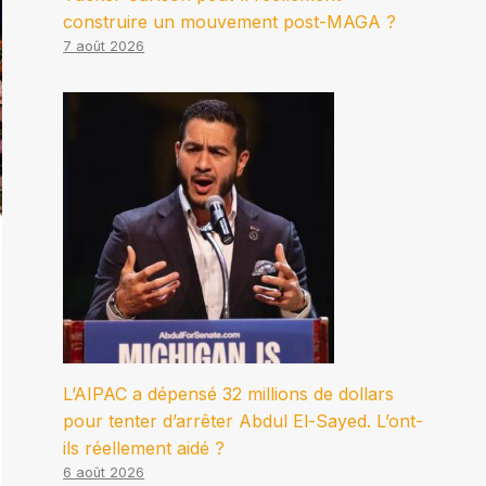
construire un mouvement post-MAGA ?
7 août 2026
L’AIPAC a dépensé 32 millions de dollars
pour tenter d’arrêter Abdul El-Sayed. L’ont-
ils réellement aidé ?
6 août 2026