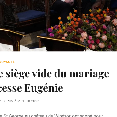
ROYAUTÉ
e siège vide du mariage
cesse Eugénie
h
Publié le
11 juin 2025
 de St George au château de Windsor ont sonné pour