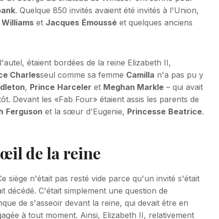
bank
. Quelque 850 invités avaient été invités à l'Union,
Williams
et
Jacques
Émoussé
et quelques anciens
autel, étaient bordées de la reine Elizabeth II,
ce Charles
seul comme sa femme
Camilla
n'a pas pu y
dleton
,
Prince
Harceler
et
Meghan Markle
– qui avait
 tôt. Devant les «Fab Four» étaient assis les parents de
h
Ferguson
et la sœur d'Eugenie,
Princesse
Beatrice
.
œil de la reine
 siège n'était pas resté vide parce qu'un invité s'était
it décédé. C'était simplement une question de
onque de s'asseoir devant la reine, qui devait être en
gée à tout moment. Ainsi, Elizabeth II, relativement