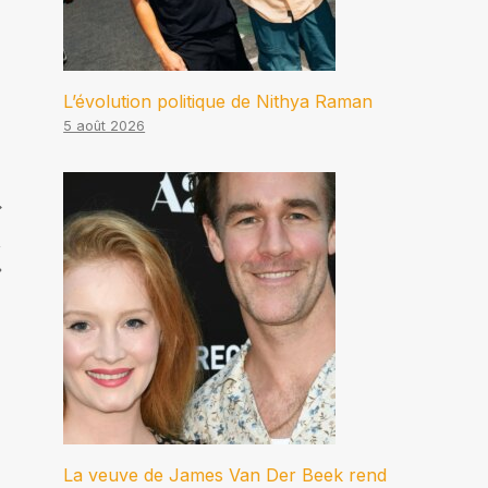
L’évolution politique de Nithya Raman
5 août 2026
,
»
La veuve de James Van Der Beek rend