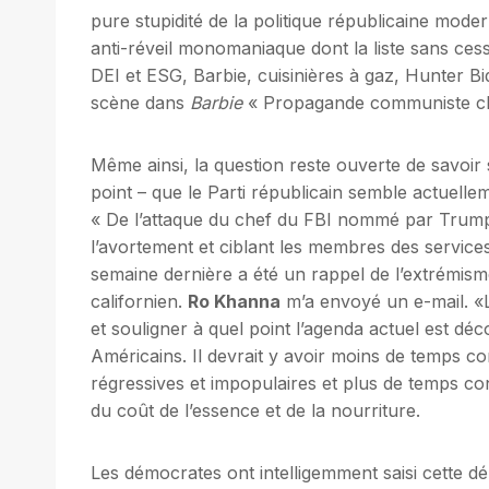
pure stupidité de la politique républicaine moder
anti-réveil monomaniaque dont la liste sans c
DEI et ESG, Barbie, cuisinières à gaz, Hunter B
scène dans
Barbie
« Propagande communiste ch
Même ainsi, la question reste ouverte de savoir 
point – que le Parti républicain semble actuellem
« De l’attaque du chef du FBI nommé par Trump
l’avortement et ciblant les membres des services
semaine dernière a été un rappel de l’extrémism
californien.
Ro Khanna
m’a envoyé un e-mail. «
et souligner à quel point l’agenda actuel est d
Américains. Il devrait y avoir moins de temps c
régressives et impopulaires et plus de temps con
du coût de l’essence et de la nourriture.
Les démocrates ont intelligemment saisi cette 