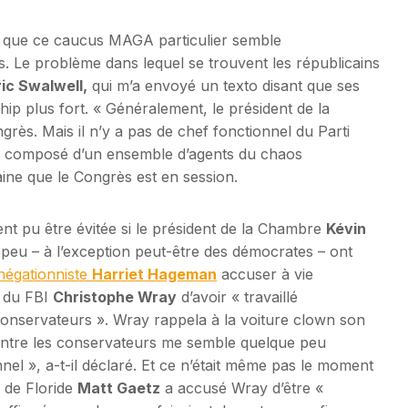
st que ce caucus MAGA particulier semble
s. Le problème dans lequel se trouvent les républicains
ric Swalwell,
qui m’a envoyé un texto disant que ses
hip plus fort. « Généralement, le président de la
grès. Mais il n’y a pas de chef fonctionnel du Parti
est composé d’un ensemble d’agents du chaos
ne que le Congrès est en session.
nt pu être évitée si le président de la Chambre
Kévin
peu – à l’exception peut-être des démocrates – ont
négationniste
Harriet Hageman
accuser à vie
 du FBI
Christophe Wray
d’avoir « travaillé
onservateurs ». Wray rappela à la voiture clown son
s contre les conservateurs me semble quelque peu
l », a-t-il déclaré. Et ce n’était même pas le moment
n de Floride
Matt Gaetz
a accusé Wray d’être «