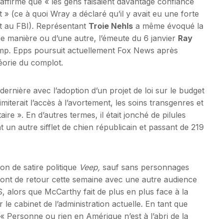
 affirmé que « les gens faisaient davantage confiance
t » (ce à quoi Wray a déclaré qu’il y avait eu une forte
t au FBI). Représentant
Troie Nehls
a même évoqué la
ne manière ou d’une autre, l’émeute du 6 janvier
Ray
rump. Epps poursuit actuellement Fox News après
éorie du complot.
dernière avec l’adoption d’un projet de loi sur le budget
imiterait l’accès à l’avortement, les soins transgenres et
aire ». En d’autres termes, il était jonché de pilules
n autre sifflet de chien républicain et passant de 219
on de satire politique
Veep,
sauf sans personnages
ont de retour cette semaine avec une autre audience
, alors que McCarthy fait de plus en plus face à la
 le cabinet de l’administration actuelle. En tant que
 « Personne ou rien en Amérique n’est à l’abri de la