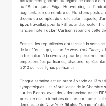
parfaitement ignorant du régime de biden » et a
au FBI lorsque J. Edgar Hoover dirigeait l’endroi
augmentation du nombre de Floridiens postulan
théorie du complot de droite selon laquelle, d’u
Epps
travaillait pour le FBI pour discréditer T
l’ancien hôte
Tucker Carlson
répandre cette th
Ensuite, les républicains ont terminé la semaine 
de la défense, qui, selon
Le New York Times
,
« l
la formation à la diversité pour le personnel milit
empoisonnées partisanes, chacune représentant u
à 210 sur des lignes partisanes.
Chaque semaine est un autre épisode de l’émissi
sympathiques. Les républicains de la Chambre s
sur les Bidens, avec deux dénonciateurs de l’IRS
pression des extrémistes de son parti pour cibler
démocrate de New York
Ritchie Torres
m’a dit: