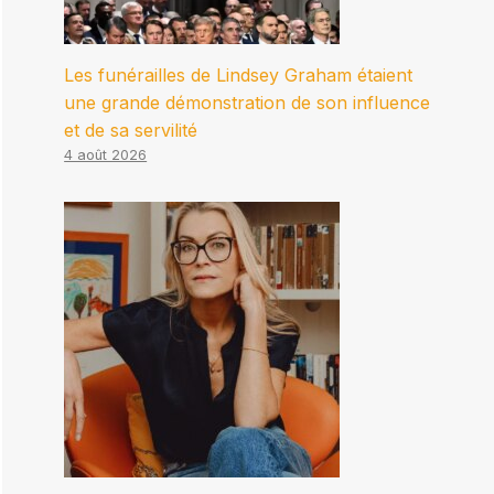
Les funérailles de Lindsey Graham étaient
une grande démonstration de son influence
et de sa servilité
4 août 2026