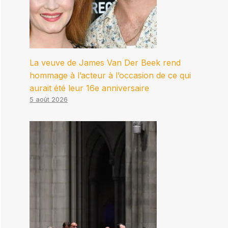
La veuve de James Van Der Beek rend
hommage à l’acteur à l’occasion de ce qui
aurait été leur 16e anniversaire
5 août 2026