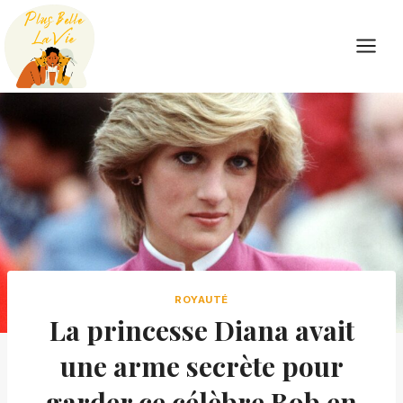
Skip
to
content
ROYAUTÉ
La princesse Diana avait
une arme secrète pour
garder ce célèbre Bob en