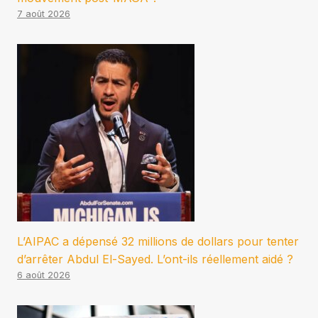
7 août 2026
L’AIPAC a dépensé 32 millions de dollars pour tenter
d’arrêter Abdul El-Sayed. L’ont-ils réellement aidé ?
6 août 2026