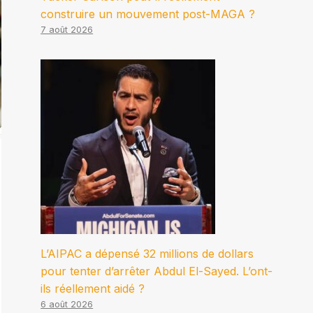
construire un mouvement post-MAGA ?
7 août 2026
L’AIPAC a dépensé 32 millions de dollars
pour tenter d’arrêter Abdul El-Sayed. L’ont-
ils réellement aidé ?
6 août 2026