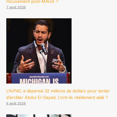
mouvement post-MAGA ?
7 août 2026
L’AIPAC a dépensé 32 millions de dollars pour tenter
d’arrêter Abdul El-Sayed. L’ont-ils réellement aidé ?
6 août 2026