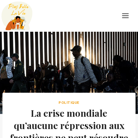
Skip
to
content
POLITIQUE
La crise mondiale
qu’aucune répression aux
frontières ne peut résoudre