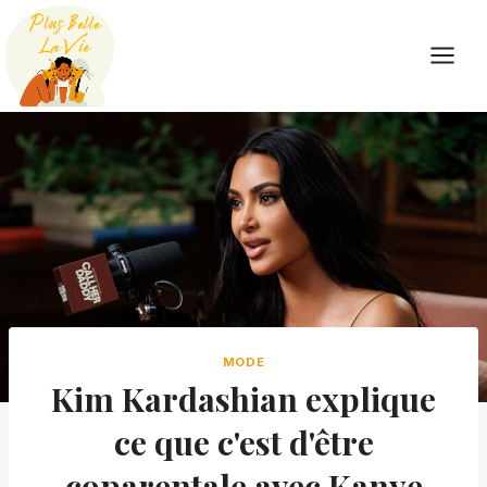
Skip
to
content
MODE
Kim Kardashian explique
ce que c'est d'être
coparentale avec Kanye