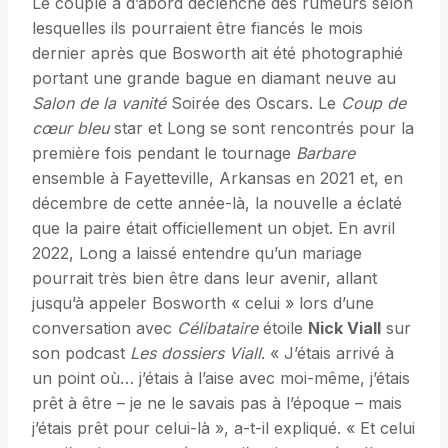
Le couple a d’abord déclenché des rumeurs selon
lesquelles ils pourraient être fiancés le mois
dernier après que Bosworth ait été photographié
portant une grande bague en diamant neuve au
Salon de la vanité
Soirée des Oscars. Le
Coup de
cœur bleu
star et Long se sont rencontrés pour la
première fois pendant le tournage
Barbare
ensemble à Fayetteville, Arkansas en 2021 et, en
décembre de cette année-là, la nouvelle a éclaté
que la paire était officiellement un objet. En avril
2022, Long a laissé entendre qu’un mariage
pourrait très bien être dans leur avenir, allant
jusqu’à appeler Bosworth « celui » lors d’une
conversation avec
Célibataire
étoile
Nick Viall
sur
son podcast
Les dossiers Viall
. « J’étais arrivé à
un point où… j’étais à l’aise avec moi-même, j’étais
prêt à être – je ne le savais pas à l’époque – mais
j’étais prêt pour celui-là », a-t-il expliqué. « Et celui