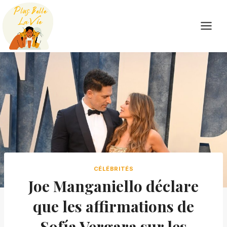
Skip
to
content
CÉLÉBRITÉS
Joe Manganiello déclare
que les affirmations de
Sofía Vergara sur les