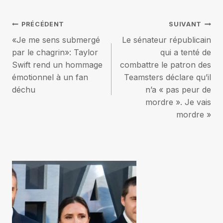
Navigation
PRÉCÉDENT
SUIVANT
«Je me sens submergé
Le sénateur républicain
de
par le chagrin»: Taylor
qui a tenté de
Swift rend un hommage
combattre le patron des
l’article
émotionnel à un fan
Teamsters déclare qu’il
déchu
n’a « pas peur de
mordre ». Je vais
mordre »