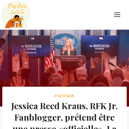
Skip
to
content
POLITIQUE
Jessica Reed Kraus, RFK Jr.
Fanblogger, prétend être
une presse «officielle». La