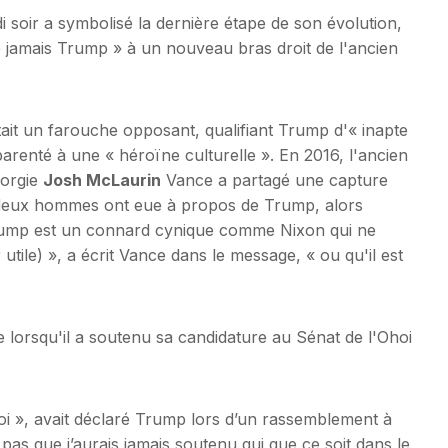
soir a symbolisé la dernière étape de son évolution,
jamais Trump » à un nouveau bras droit de l'ancien
 était un farouche opposant, qualifiant Trump d'« inapte
parenté à une « héroïne culturelle ». En 2016, l'ancien
éorgie
Josh McLaurin
Vance a partagé une capture
 deux hommes ont eue à propos de Trump, alors
Trump est un connard cynique comme Nixon qui ne
utile) », a écrit Vance dans le message, « ou qu'il est
 lorsqu'il a soutenu sa candidature au Sénat de l'Ohoi
moi », avait déclaré Trump lors d’un rassemblement à
se pas que j’aurais jamais soutenu qui que ce soit dans le