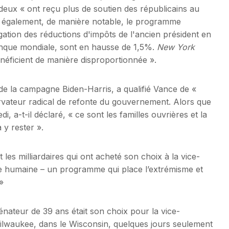
deux « ont reçu plus de soutien des républicains au
 également, de manière notable, le programme
tion des réductions d'impôts de l'ancien président en
Banque mondiale, sont en hausse de 1,5%.
New York
énéficient de manière disproportionnée ».
de la campagne Biden-Harris, a qualifié Vance de «
rvateur radical de refonte du gouvernement. Alors que
, a-t-il déclaré, « ce sont les familles ouvrières et la
 y rester ».
t les milliardaires qui ont acheté son choix à la vice-
me humaine – un programme qui place l’extrémisme et
»
énateur de 39 ans était son choix pour la vice-
ilwaukee, dans le Wisconsin, quelques jours seulement