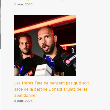
5 août 2026
Les frères Tate ne pensent pas qu’il soit
sage de la part de Donald Trump de les
abandonner
5 août 2026