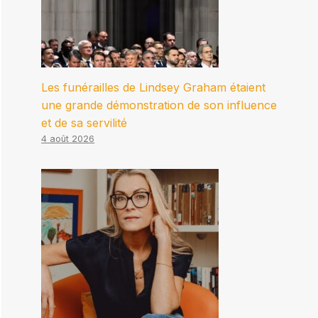
Les funérailles de Lindsey Graham étaient
une grande démonstration de son influence
et de sa servilité
4 août 2026