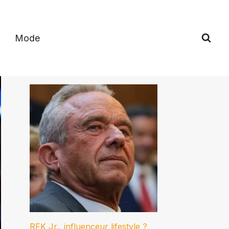
Mode
RFK Jr., influenceur lifestyle ?