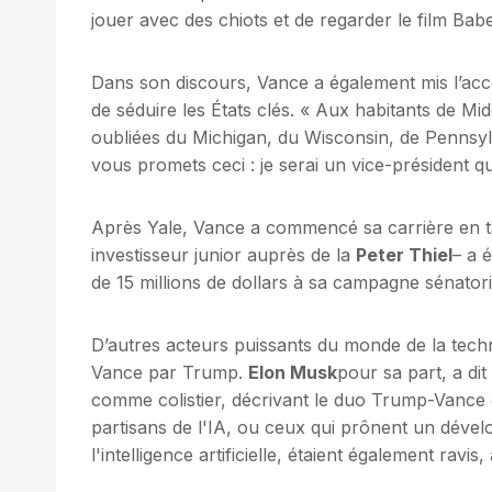
jouer avec des chiots et de regarder le film Babe
Dans son discours, Vance a également mis l’accen
de séduire les États clés. « Aux habitants de M
oubliées du Michigan, du Wisconsin, de Pennsylva
vous promets ceci : je serai un vice-président qui 
Après Yale, Vance a commencé sa carrière en 
investisseur junior auprès de la
Peter Thiel
– a é
de 15 millions de dollars à sa campagne sénatori
D’autres acteurs puissants du monde de la techn
Vance par Trump.
Elon Musk
pour sa part, a di
comme colistier, décrivant le duo Trump-Vance
partisans de l'IA, ou ceux qui prônent un déve
l'intelligence artificielle, étaient également ravi