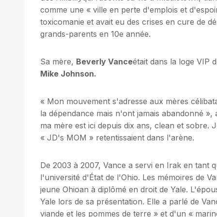
comme une « ville en perte d'emplois et d'espoir
toxicomanie et avait eu des crises en cure de d
grands-parents en 10e année.
Sa mère,
Beverly Vance
était dans la loge VIP
Mike Johnson.
« Mon mouvement s'adresse aux mères célibatair
la dépendance mais n'ont jamais abandonné », a
ma mère est ici depuis dix ans, clean et sobre. J
« JD's MOM » retentissaient dans l'arène.
De 2003 à 2007, Vance a servi en Irak en tant 
l'université d'État de l'Ohio. Les mémoires de V
jeune Ohioan à diplômé en droit de Yale. L'épo
Yale lors de sa présentation. Elle a parlé de V
viande et les pommes de terre » et d'un « marin