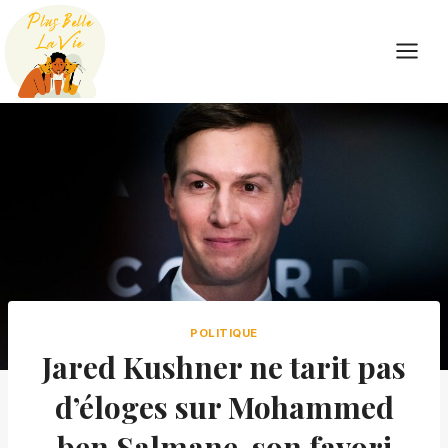
Skip
to
content
POLITIQUE
Jared Kushner ne tarit pas
d’éloges sur Mohammed
ben Salmane, son favori