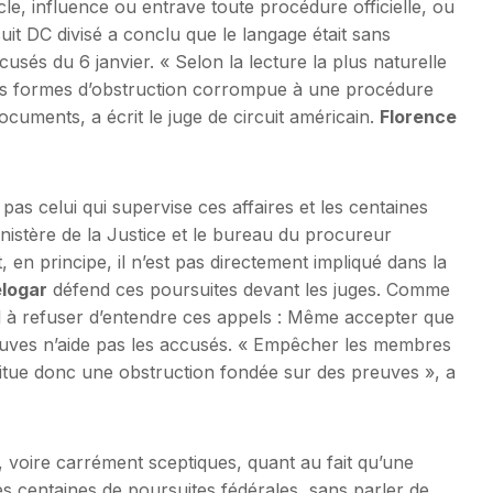
e, influence ou entrave toute procédure officielle, ou
ircuit DC divisé a conclu que le langage était sans
cusés du 6 janvier. « Selon la lecture la plus naturelle
es les formes d’obstruction corrompue à une procédure
 documents, a écrit le juge de circuit américain.
Florence
pas celui qui supervise ces affaires et les centaines
ministère de la Justice et le bureau du procureur
en principe, il n’est pas directement impliqué dans la
élogar
défend ces poursuites devant les juges. Comme
nal à refuser d’entendre ces appels : Même accepter que
 preuves n’aide pas les accusés. « Empêcher les membres
stitue donc une obstruction fondée sur des preuves », a
 voire carrément sceptiques, quant au fait qu’une
es centaines de poursuites fédérales, sans parler de