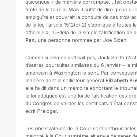
quiconque « de manière corrompue… fait obstacl
tente de le faire ». Mais il suffit de dire qu’un c
ambiguïté et couvrait la conduite de ces trois ac
de la loi, l’article 1512(c)(2) s’applique à tout
officielle », au-delà de la simple falsification de
Pan,
une personne nommée par Joe Biden.
Comme si cela ne suffisait pas, Jack Smith n’est 
d’autres poursuites similaires du 6 janvier – le 
américain à Washington le sont. Par conséquent, 
manière dont le solliciteur général
Elizabeth Pr
elle l’a dit dans un mémoire exhortant le tribu
la loi attaquée est une loi de falsification des
du Congrès de valider les certificats d’État con
écrit Prelogar.
Les observateurs de la Cour sont enthousiastes,
majorité à la Cour suprême ait envie de saper d