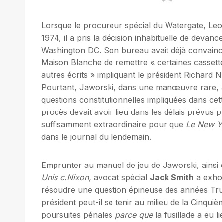
Lorsque le procureur spécial du Watergate, Leo
1974, il a pris la décision inhabituelle de devanc
Washington DC. Son bureau avait déjà convaincu 
Maison Blanche de remettre « certaines casset
autres écrits » impliquant le président Richard 
Pourtant, Jaworski, dans une manœuvre rare, a
questions constitutionnelles impliquées dans ce
procès devait avoir lieu dans les délais prévus p
suffisamment extraordinaire pour que
Le New Y
dans le journal du lendemain.
Emprunter au manuel de jeu de Jaworski, ainsi q
Unis c.Nixon,
avocat spécial
Jack Smith
a exhor
résoudre une question épineuse des années Trump
président peut-il se tenir au milieu de la Cinqui
poursuites pénales
parce que
la fusillade a eu li