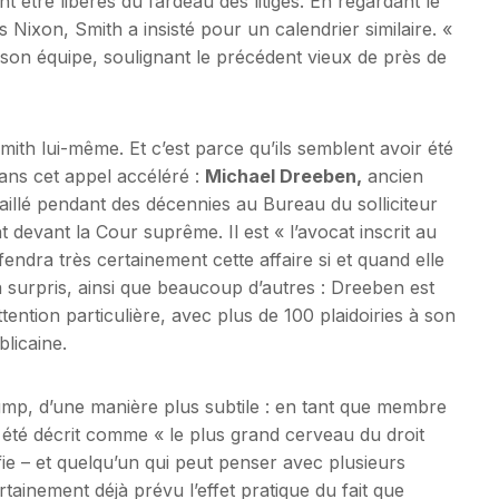
t être libérés du fardeau des litiges. En regardant le
 Nixon, Smith a insisté pour un calendrier similaire. «
t son équipe, soulignant le précédent vieux de près de
ith lui-même. Et c’est parce qu’ils semblent avoir été
dans cet appel accéléré :
Michael Dreeben,
ancien
availlé pendant des décennies au Bureau du solliciteur
devant la Cour suprême. Il est « l’avocat inscrit au
fendra très certainement cette affaire si et quand elle
a surpris, ainsi que beaucoup d’autres : Dreeben est
ention particulière, avec plus de 100 plaidoiries à son
blicaine.
ump, d’une manière plus subtile : en tant que membre
a été décrit comme « le plus grand cerveau du droit
ie – et quelqu’un qui peut penser avec plusieurs
tainement déjà prévu l’effet pratique du fait que