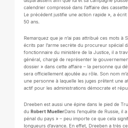
disparaissent afin que lui et sa campagne puissen
calendrier compressé dans l’affaire des cassettes
Le précédent justifie une action rapide », a écri
50 ans.
Remarquez que je n’ai pas attribué ces mots à Sm
écrits par l’arme secrète du procureur spécial 
fonctionnaire du ministère de la Justice, il a tr
général, chargé de représenter le gouvernement 
dossier » dans cette affaire – la personne qui dé
sera officiellement ajoutée au rôle. Son nom m’
une personne à laquelle les juges prêtent une att
actif pour les administrations démocrate et répu
Dreeben est aussi une épine dans le pied de Tr
du
Robert Mueller
Dans l’enquête de Russie, il 
pénal du pays » – peu importe ce que cela signif
longueurs d’avance. En effet, Dreeben a très cer