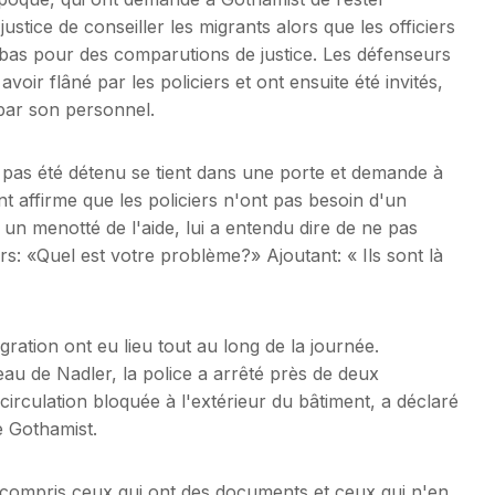
ustice de conseiller les migrants alors que les officiers
à-bas pour des comparutions de justice. Les défenseurs
voir flâné par les policiers et ont ensuite été invités,
par son personnel.
pas été détenu se tient dans une porte et demande à
t affirme que les policiers n'ont pas besoin d'un
 un menotté de l'aide, lui a entendu dire de ne pas
rs: «Quel est votre problème?» Ajoutant: « Ils sont là
gration ont eu lieu tout au long de la journée.
au de Nadler, la police a arrêté près de deux
circulation bloquée à l'extérieur du bâtiment, a déclaré
e Gothamist.
compris ceux qui ont des documents et ceux qui n'en