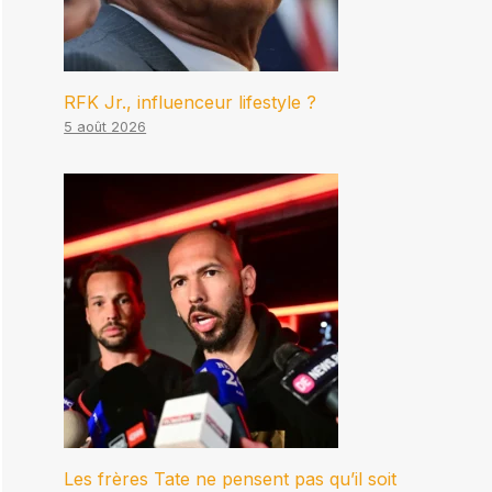
RFK Jr., influenceur lifestyle ?
5 août 2026
Les frères Tate ne pensent pas qu’il soit