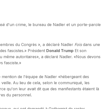
cusé d'un crime, le bureau de Nadler et un porte-parole
s membres du Congrès », a déclaré Nadler
Fois
dans une
des fascistes.» Président
Donald Trump
Et son
es ou même autoritaires», a déclaré Nadler. «Nous devons
s fasciste.»
ne mention de l'équipe de Nadler «hébergeant des
veille. Au lieu de cela, selon le communiqué, les
e qu'on leur avait dit que des manifestants étaient là
res du personnel.
époque, qui ont demandé à Gothamist de rester