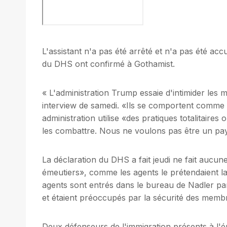
L'assistant n'a pas été arrêté et n'a pas été ac
du DHS ont confirmé à Gothamist.
« L'administration Trump essaie d'intimider le
interview de samedi. «Ils se comportent comme 
administration utilise «des pratiques totalitair
les combattre. Nous ne voulons pas être un pay
La déclaration du DHS a fait jeudi ne fait aucu
émeutiers», comme les agents le prétendaient la 
agents sont entrés dans le bureau de Nadler parc
et étaient préoccupés par la sécurité des memb
Deux défenseurs de l'immigration présents à l'