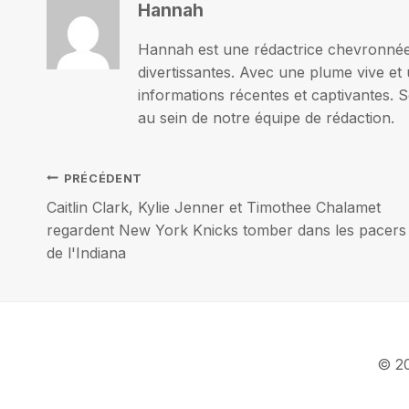
Hannah
Hannah est une rédactrice chevronnée p
divertissantes. Avec une plume vive et 
informations récentes et captivantes. S
au sein de notre équipe de rédaction.
Navigation
PRÉCÉDENT
Caitlin Clark, Kylie Jenner et Timothee Chalamet
de
regardent New York Knicks tomber dans les pacers
de l'Indiana
l’article
© 20