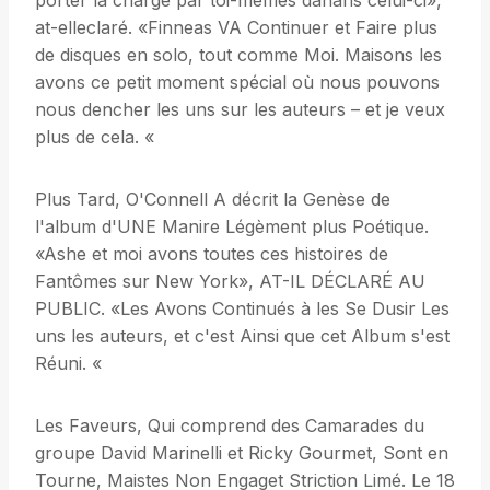
porter la charge par toi-mêmes danans celui-ci»,
at-elleclaré. «Finneas VA Continuer et Faire plus
de disques en solo, tout comme Moi. Maisons les
avons ce petit moment spécial où nous pouvons
nous dencher les uns sur les auteurs – et je veux
plus de cela. «
Plus Tard, O'Connell A décrit la Genèse de
l'album d'UNE Manire Légèment plus Poétique.
«Ashe et moi avons toutes ces histoires de
Fantômes sur New York», AT-IL DÉCLARÉ AU
PUBLIC. «Les Avons Continués à les Se Dusir Les
uns les auteurs, et c'est Ainsi que cet Album s'est
Réuni. «
Les Faveurs, Qui comprend des Camarades du
groupe David Marinelli et Ricky Gourmet, Sont en
Tourne, Maistes Non Engaget Striction Limé. Le 18