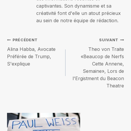
captivantes. Son dynamisme et sa
créativité font d'elle un atout précieux
au sein de notre équipe de rédaction.
Navigation
PRÉCÉDENT
SUIVANT
Alina Habba, Avocate
Theo von Traite
de
Préférée de Trump,
«Beaucop de Nerfs
S'explique
Cette Annene,
l’article
Semaine», Lors de
l'Ergistment du Beacon
Theatre