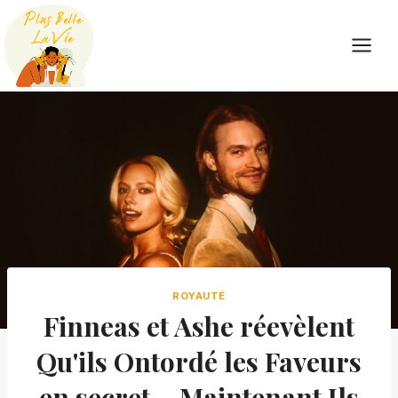
Skip
to
content
ROYAUTÉ
Finneas et Ashe réevèlent
Qu'ils Ontordé les Faveurs
en secret – Maintenant Ils