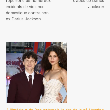
l’article
répertorie de nombreux
d’abus de Darius
incidents de violence
Jackson
domestique contre son
ex Darius Jackson