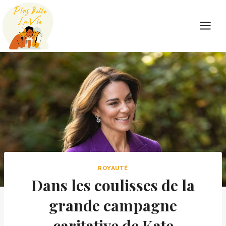
Skip
to
content
ROYAUTÉ
Dans les coulisses de la
grande campagne
caritative de Kate