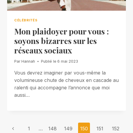
CÉLÉBRITÉS
Mon plaidoyer pour vous :
soyons bizarres sur les
réseaux sociaux
Par
Hannah
Publié le
6 mai 2023
Vous devrez imaginer par vous-même la
volumineuse chute de cheveux en cascade au
ralenti qui accompagne l’annonce que moi
aussi…
Page
Previous
1
…
148
149
150
151
152