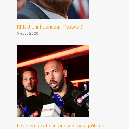
s
e
s
RFK Jr., influenceur lifestyle ?
5 août 2026
Les frères Tate ne pensent pas qu’il soit