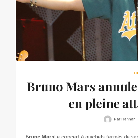
C
Bruno Mars annule s
en pleine a
Par
Hannah
B
rune Mars
Le concert à guichets fermés de sa