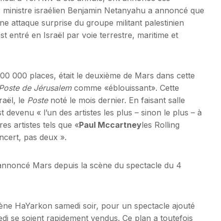
r ministre israélien Benjamin Netanyahu a annoncé que
 une attaque surprise du groupe militant palestinien
st entré en Israël par voie terrestre, maritime et
00 000 places, était le deuxième de Mars dans cette
Poste de Jérusalem
comme «éblouissant». Cette
raël, le
Poste
noté le mois dernier. En faisant salle
 devenu « l’un des artistes les plus – sinon le plus – à
es artistes tels que «
Paul Mccartney
les Rolling
ncert, pas deux ».
t annoncé Mars depuis la scène du spectacle du 4
cène HaYarkon samedi soir, pour un spectacle ajouté
edi se soient rapidement vendus. Ce plan a toutefois